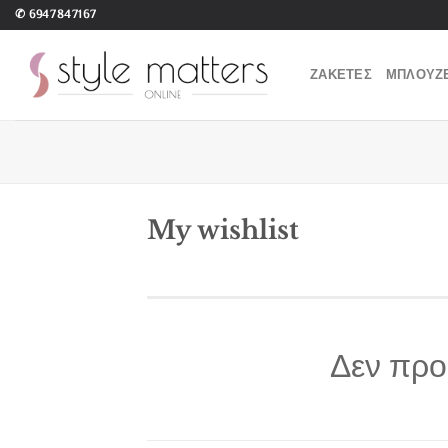
Μετάβαση
✆
6947847167
στο
περιεχόμενο
ΖΑΚΕΤΕΣ
ΜΠΛΟΥΖ
My wishlist
Δεν προ