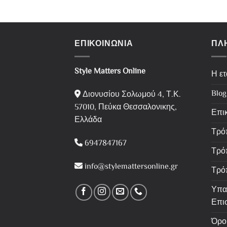
ΕΠΙΚΟΙΝΩΝΙΑ
ΠΛ
Style Matters Online
Η ετ
Blog
Διονυσίου Σολωμού 4, Τ.Κ.
57010, Πεύκα Θεσσαλονικης,
Επι
Ελλάδα
Τρό
6947847167
Τρό
info@stylemattersonline.gr
Τρό
Υπα
Επι
Όρο