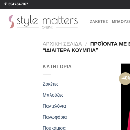
Μετάβαση
✆
6947847167
στο
περιεχόμενο
ΖΑΚΕΤΕΣ
ΜΠΛΟΥΖ
ΑΡΧΙΚΗ ΣΕΛΙΔΑ
/
ΠΡΟΪΟΝΤΑ ΜΕ 
“ΙΔΙΑΙΤΕΡΑ ΚΟΥΜΠΙΑ”
ΚΑΤΗΓΟΡΙΑ
-40
Ζακέτες
Μπλούζες
Παντελόνια
Πανωφόρια
Πουκάμισα