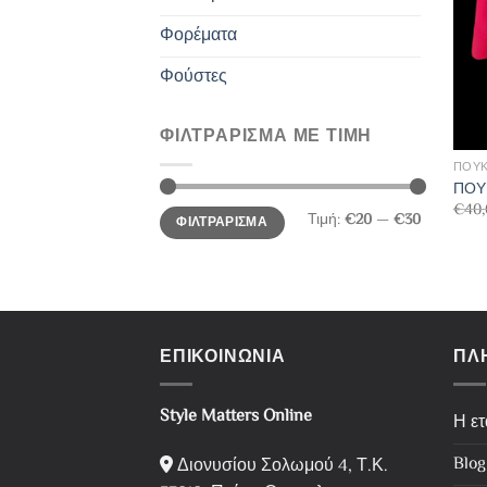
Φορέματα
Φούστες
ΦΙΛΤΡΑΡΙΣΜΑ ΜΕ ΤΙΜΗ
ΠΟΥΚ
ΠΟΥ
€
40,
Ελάχιστη
Μέγιστη
Τιμή:
€20
—
€30
ΦΙΛΤΡΑΡΙΣΜΑ
τιμή
τιμή
ΕΠΙΚΟΙΝΩΝΙΑ
ΠΛ
Style Matters Online
Η ετ
Blog
Διονυσίου Σολωμού 4, Τ.Κ.